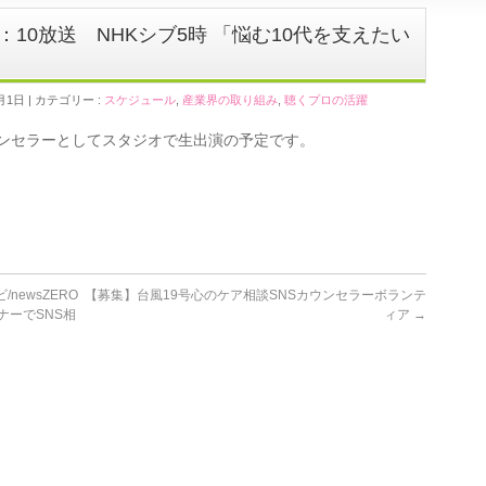
～18：10放送 NHKシブ5時 「悩む10代を支えたい
月1日
カテゴリー :
スケジュール
,
産業界の取り組み
,
聴くプロの活躍
ウンセラーとしてスタジオで生出演の予定です。
/newsZERO
【募集】台風19号心のケア相談SNSカウンセラーボランテ
ナーでSNS相
ィア
→