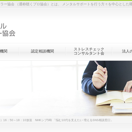
ラー協会 （通称聴くプロ協会）とは、 メンタルサポートを行う方々を中心とした
ストレスチェック
機関
認定相談機関
法人
コンサルタント会
5（木）16：50～18：10放送 NHKシブ5時 「悩む10代を支えたい 増えるSNS相談窓口」