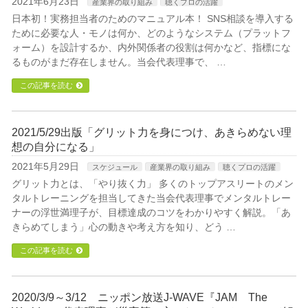
2021年6月23日
産業界の取り組み
聴くプロの活躍
日本初！実務担当者のためのマニュアル本！ SNS相談を導入する
ために必要な人・モノは何か、どのようなシステム（プラットフ
ォーム）を設計するか、内外関係者の役割は何かなど、指標にな
るものがまだ存在しません。当会代表理事で、 …
この記事を読む
2021/5/29出版「グリット力を身につけ、あきらめない理
想の自分になる」
2021年5月29日
スケジュール
産業界の取り組み
聴くプロの活躍
グリット力とは、「やり抜く力」 多くのトップアスリートのメン
タルトレーニングを担当してきた当会代表理事でメンタルトレー
ナーの浮世満理子が、目標達成のコツをわかりやすく解説。「あ
きらめてしまう」心の動きや考え方を知り、どう …
この記事を読む
2020/3/9～3/12 ニッポン放送J-WAVE『JAM The