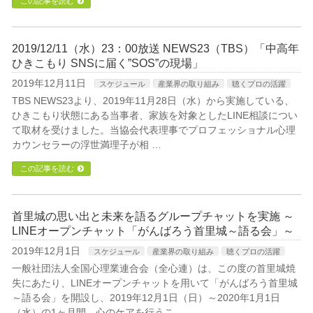
この記事を読む
2019/12/11（水）23：00放送 NEWS23（TBS）「中高年
ひきこもり SNSに届く”SOS”の現場」
2019年12月11日
スケジュール
産業界の取り組み
聴くプロの活躍
TBS NEWS23より、2019年11月28日（水）から実施している、
ひきこもり状態にある当事者、家族を対象としたLINE相談につい
て取材を受けました。当協会代表理事でプロフェッショナル心理
カウンセラーの浮世満理子が相 …
この記事を読む
首里城の思い出と未来を語るグループチャットを実施 ～
LINEオープンチャット「がんばろう首里城～語る会」～
2019年12月1日
スケジュール
産業界の取り組み
聴くプロの活躍
一般社団法人全国心理業連合会（全心連）は、この度の首里城焼
失にあたり、LINEオープンチャットを用いて「がんばろう首里城
～語る会」を開設し、2019年12月1日（日）～2020年1月1日
（水）の1ヶ月間、心のケアを行うこ …