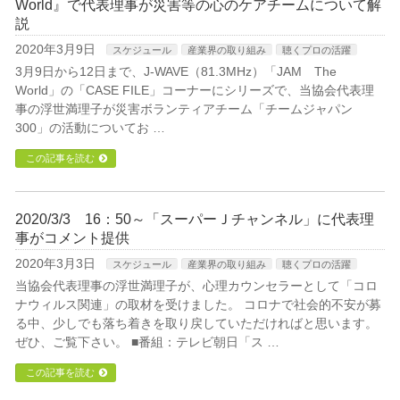
World』で代表理事が災害等の心のケアチームについて解
説
2020年3月9日
スケジュール
産業界の取り組み
聴くプロの活躍
3月9日から12日まで、J-WAVE（81.3MHz）「JAM The
World」の「CASE FILE」コーナーにシリーズで、当協会代表理
事の浮世満理子が災害ボランティアチーム「チームジャパン
300」の活動についてお …
この記事を読む
2020/3/3 16：50～「スーパーＪチャンネル」に代表理
事がコメント提供
2020年3月3日
スケジュール
産業界の取り組み
聴くプロの活躍
当協会代表理事の浮世満理子が、心理カウンセラーとして「コロ
ナウィルス関連」の取材を受けました。 コロナで社会的不安が募
る中、少しでも落ち着きを取り戻していただければと思います。
ぜひ、ご覧下さい。 ■番組：テレビ朝日「ス …
この記事を読む