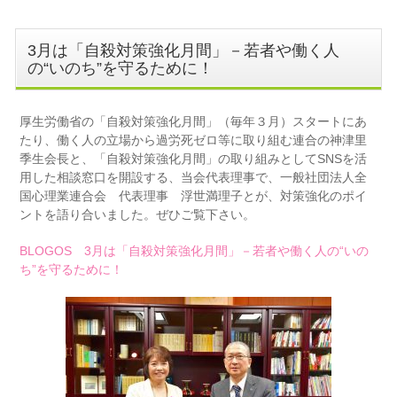
3月は「自殺対策強化月間」－若者や働く人
の“いのち”を守るために！
厚生労働省の「自殺対策強化月間」（毎年３月）スタートにあ
たり、働く人の立場から過労死ゼロ等に取り組む連合の神津里
季生会長と、「自殺対策強化月間」の取り組みとしてSNSを活
用した相談窓口を開設する、当会代表理事で、一般社団法人全
国心理業連合会 代表理事 浮世満理子とが、対策強化のポイ
ントを語り合いました。ぜひご覧下さい。
BLOGOS 3月は「自殺対策強化月間」－若者や働く人の“いの
ち”を守るために！