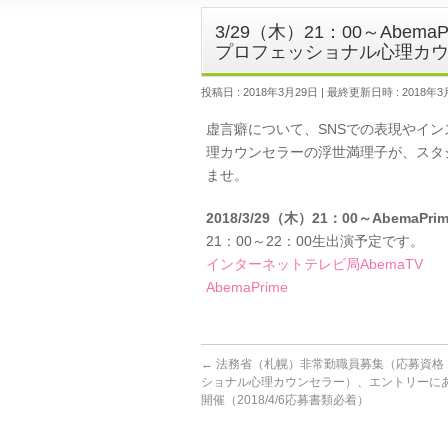
3/29（木）21：00～Abe
プロフェッショナル心理カ
投稿日 : 2018年3月29日
最終更新日時 : 2018年3
虚言癖について、SNSでの表現やイ
理カウンセラーの浮世満理子が、スタ
ませ。
2018/3/29（木）21：00～Abem
21：00～22：00生出演予定です。
インターネットテレビ局AbemaTV
AbemaPrime
←
法務省（札幌）非常勤職員募集（応募資格
ショナル心理カウンセラー）、エントリーに
開催（2018/4/6応募書類必着）