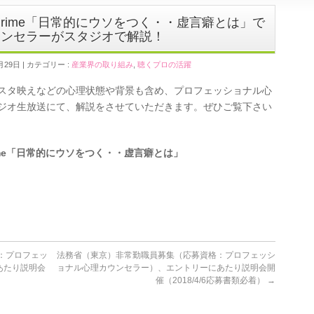
maPrime「日常的にウソをつく・・虚言癖とは」で
ウンセラーがスタジオで解説！
月29日
カテゴリー :
産業界の取り組み
,
聴くプロの活躍
ンスタ映えなどの心理状態や背景も含め、プロフェッショナル心
ジオ生放送にて、解説をさせていただきます。ぜひご覧下さい
aPrime「日常的にウソをつく・・虚言癖とは」
：プロフェッ
法務省（東京）非常勤職員募集（応募資格：プロフェッシ
あたり説明会
ョナル心理カウンセラー）、エントリーにあたり説明会開
催（2018/4/6応募書類必着）
→