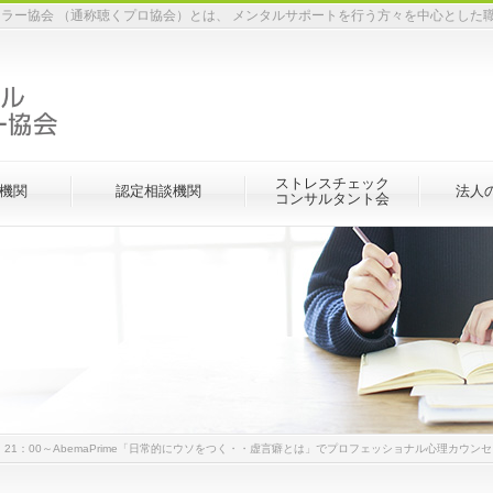
ラー協会 （通称聴くプロ協会）とは、 メンタルサポートを行う方々を中心とした
ストレスチェック
機関
認定相談機関
法人
コンサルタント会
木）21：00～AbemaPrime「日常的にウソをつく・・虚言癖とは」でプロフェッショナル心理カウ