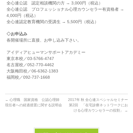
全心連公認 認定相談機関の方 → 3,000円（税込）
全心連公認 プロフェッショナル心理カウンセラー有資格者 →
4,000円（税込）
全心連認定教育機関の受講生 → 5,500円（税込）
◇お申込み
各開催場所に直接、お申し込み下さい。
アイディアヒューマンサポートアカデミー
東京本校／03-5766-4747
名古屋校／052-770-4462
大阪梅田校／06-6362-1383
福岡校／092-737-1668
←
心理職 国家資格 公認心理師
2017年 秋 全心連スペシャルセミナー
現任者への経過措置に関する説明会
第2回 「在宅診療ネットワークにお
ける心理カウンセラーの役割」
→