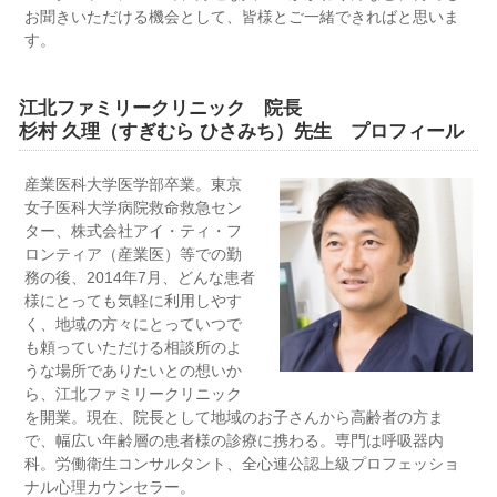
お聞きいただける機会として、皆様とご一緒できればと思いま
す。
江北ファミリークリニック 院長
杉村 久理（すぎむら ひさみち）先生 プロフィール
産業医科大学医学部卒業。東京
女子医科大学病院救命救急セン
ター、株式会社アイ・ティ・フ
ロンティア（産業医）等での勤
務の後、2014年7月、どんな患者
様にとっても気軽に利用しやす
く、地域の方々にとっていつで
も頼っていただける相談所のよ
うな場所でありたいとの想いか
ら、江北ファミリークリニック
を開業。現在、院長として地域のお子さんから高齢者の方ま
で、幅広い年齢層の患者様の診療に携わる。専門は呼吸器内
科。労働衛生コンサルタント、全心連公認上級プロフェッショ
ナル心理カウンセラー。