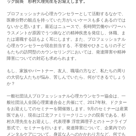
ック院長 杉村久理先生をお迎えします。
プロフェッショナル心理カウンセラーとして活動するなかで、
医療分野の観点を持っていた方がいいケースも多くあるのでは
ないかと思います。最近はニュースで、長時間労働やパワーハ
ラスメントが原因でうつ病などの精神疾患を発症し、休職、ま
たは退職する話もよく耳にします。また、プロフェッショナル
心理カウンセラーが現在担当する、不登校やひきこもりの子ど
もたちの訪問型のカウンセリングにおいては、発達障害や精神
障害についての対応も求められます。
もし、家族やパートナー、友人、職場の方など、私たちの周り
の大切な人たちが悩み、苦しんでいたら、何ができるでしょう
か？
一般社団法人プロフェッショナル心理カウンセラー協会は、一
般社団法人全国心理業連合会と共催にて、2017年秋、ドクター
をお迎えしてのセミナーを開催致します。9月のセミナーは産業
医であり、現在は江北ファミリークリニックの院長である、杉
村久理先生をお迎えし、代表理事 浮世満理子とのトークライブ
形式で、セミナーを行います。発達障害について、企業内での
メンタルケアについて、身近な人へのかかわり方など、何でも